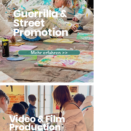
Guerrilla &
Street
Promotion
Mehr erfahren >>
Video & Film
Production