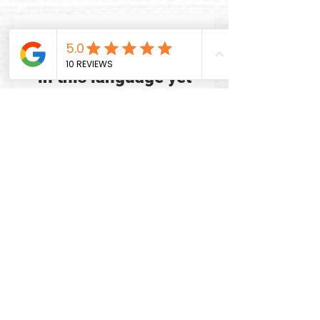
No posts published
in this language yet
Once posts are published,
you’ll see them here.
Story of STADTKND
printworks.
Limited art with many faces and a clear