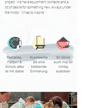
project.
We have equipment, contacts and a
lot of desire for something new. Always under
the motto ´´It has to inspire´´.
Getränke,
Kunstwerke
Ihr könnt
Farben &
als eine
euch mal so
Schutz alles
bleibende
richtig
ist mit dabei
Erinnerung
austoben