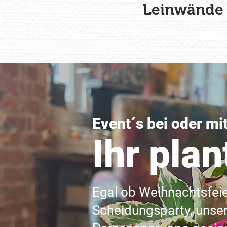
Leinwände
Event´s bei oder mi
Ihr plan
Egal ob Weihnachtsfei
Scheidungsparty, unser