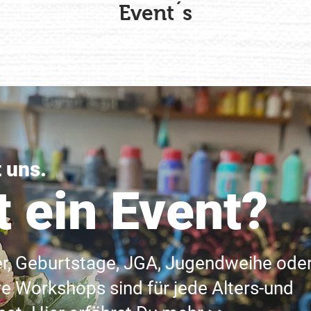
Event´s
t uns.
t ein Event?
er, Geburtstage, JGA, Jugendweihe ode
e Workshops sind für jede Alters-und