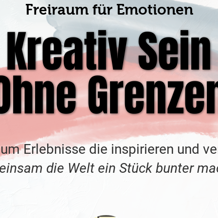
Freiraum für Emotionen
Kreativ Sein
Kreativ Sein
Ohne Grenze
Ohne Grenze
 um Erlebnisse die inspirieren und ve
einsam die Welt ein Stück bunter mac