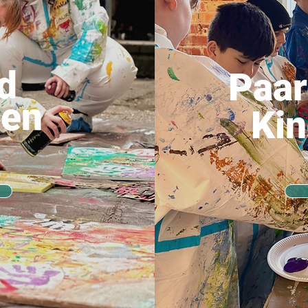
d
Paar
pen
Ki