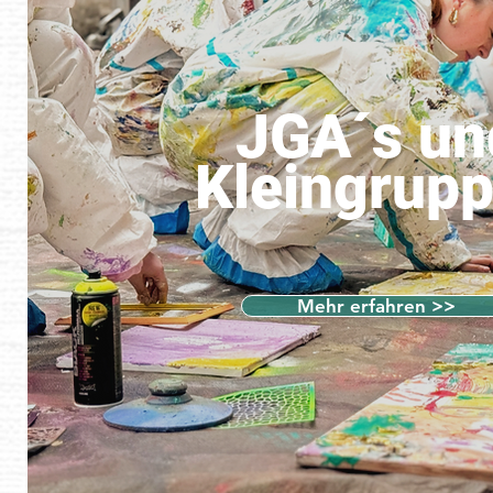
JGA´s un
Kleingrup
Mehr erfahren >>