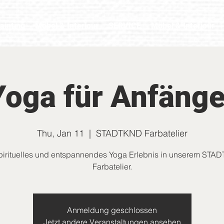
ainting
Möbel & Interiour
SERVICE
Möbel & Interiour
Yoga für Anfänge
Thu, Jan 11
  |  
STADTKND Farbatelier
pirituelles und entspannendes Yoga Erlebnis in unserem ST
Farbatelier.
Anmeldung geschlossen
Jetzt andere Veranstaltungen ansehen