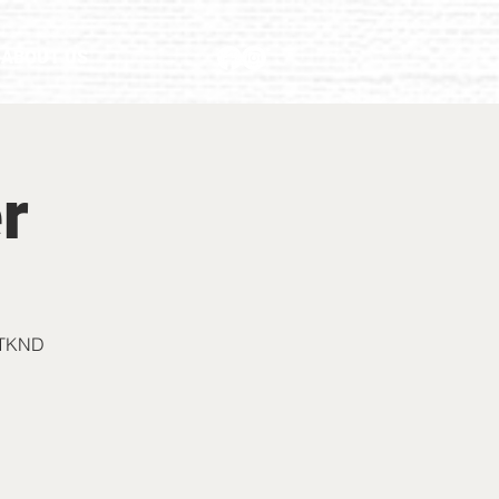
ABOUT US
r
ADTKND