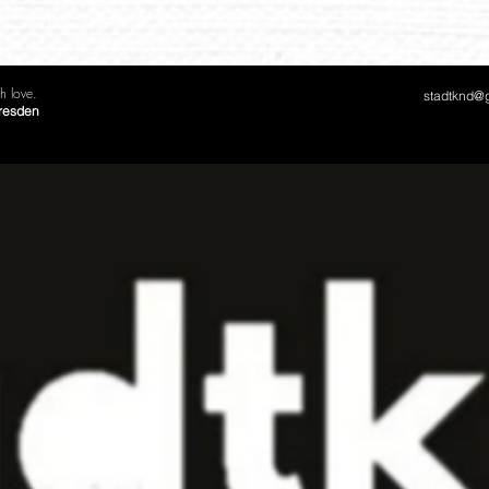
 love.
stadtknd@
Dresden