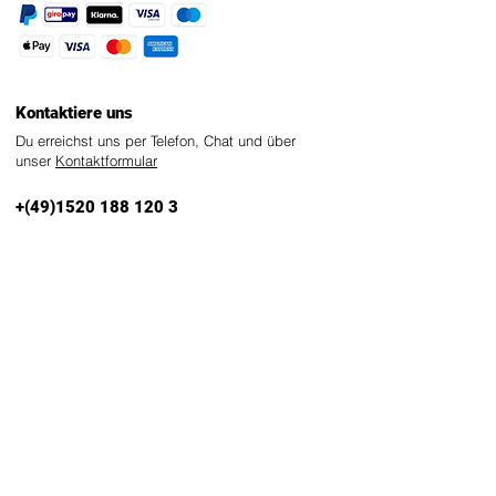
Kontaktiere uns
Du erreichst uns per Telefon, Chat und über
unser
Kontaktformular
+(49)1520
188 120 3
info@stadtknd.de
Mo - Fr 10 bis 18
Werde Teil der Familie
© 2021 by Stadtknd.Art. Made with love.
stadtknd@gmail.com
Stadtknd Manufaktur Kötzschenbroder Str. 9 Dresden