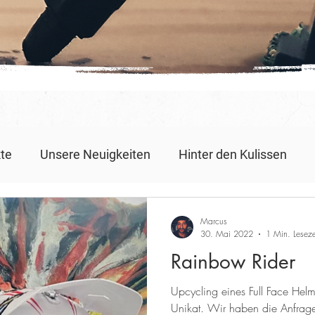
kte
Unsere Neuigkeiten
Hinter den Kulissen
rojekte
Action Painting
Geschenkideen
Tag
Marcus
30. Mai 2022
1 Min. Leseze
Rainbow Rider
arben
Teambuilding
Firmenevents
Upcycling eines Full Face He
Unikat. Wir haben die Anfrag