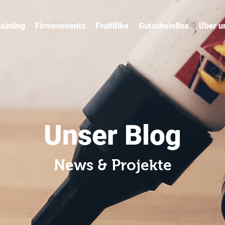
ainting
Firmenevents
FruitBike
GutscheinBox
Über u
Unser Blog
News & Projekte