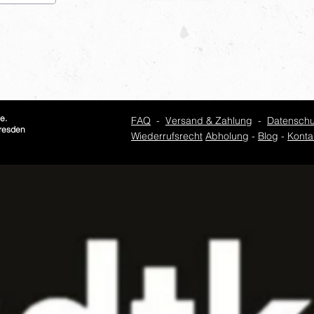
e.
FAQ
-
Versand & Zahlung
-
Datenschu
Dresden
Wiederrufsrecht
Abholung
-
Blog
-
Konta