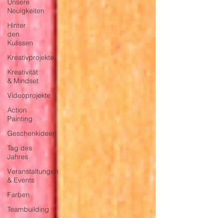
Unsere
Neuigkeiten
Hinter
den
Kulissen
Kreativprojekte
Kreativität
& Mindset
Videoprojekte
Action
Painting
Geschenkideen
Tag des
Jahres
Veranstaltungen
& Events
Farben
Teambuilding