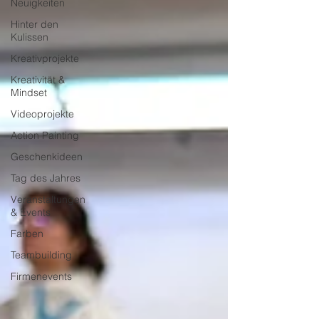
Neuigkeiten
Hinter den
Kulissen
Kreativprojekte
Kreativität &
Mindset
Videoprojekte
Action Painting
Geschenkideen
Tag des Jahres
Veranstaltungen
& Events
Farben
Teambuilding
Firmenevents