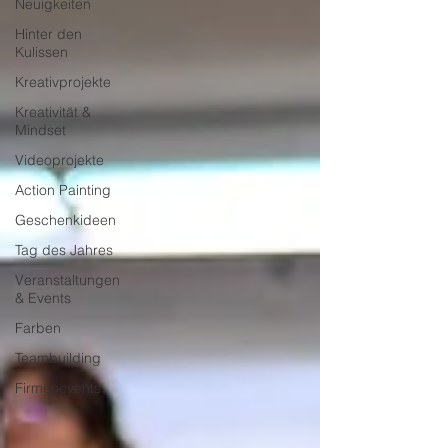
Neuigkeiten
Hinter den
Kulissen
Kreativprojekte
Kreativität &
Mindset
Videoprojekte
Action Painting
Geschenkideen
Tag des Jahres
Veranstaltungen
& Events
Farben
Teambuilding
Firmenevents